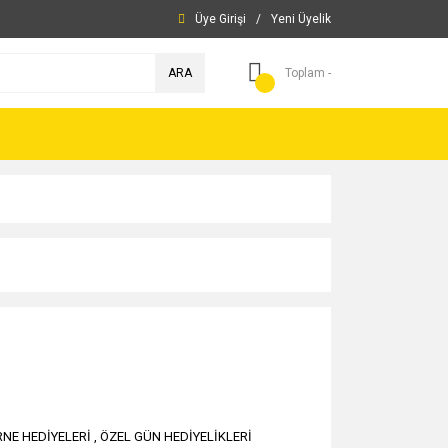
Üye Girişi
/
Yeni Üyelik
ARA
Toplam -
NE HEDİYELERİ
,
ÖZEL GÜN HEDİYELİKLERİ