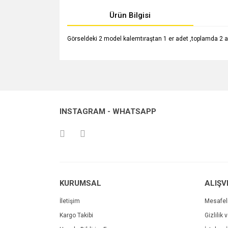
Ürün Bilgisi
Görseldeki 2 model kalemtıraştan 1 er adet ,toplamda 2 ad
Bu ürünün fiyat bilgisi, resim, ürün açıklamalarında v
Görüş ve önerileriniz için teşekkür ederiz.
Ürün resmi kalitesiz, bozuk veya görüntülenemiyo
INSTAGRAM - WHATSAPP
Ürün açıklamasında eksik bilgiler bulunuyor.
Ürün bilgilerinde hatalar bulunuyor.
Ürün fiyatı diğer sitelerden daha pahalı.
Bu ürüne benzer farklı alternatifler olmalı.
KURUMSAL
ALIŞV
İletişim
Mesafel
Kargo Takibi
Gizlilik 