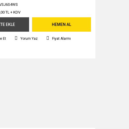
VSJ6S4WS
,00 TL + KDV
TE EKLE
HEMEN AL
e Et
Yorum Yaz
Fiyat Alarmı