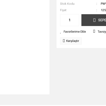
Stok Kodu
PW
Fiyat
125
SEPE
Tavsiy
Karşılaştır