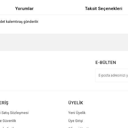
Yorumlar
Taksit Seçenekleri
et kalemtıraş gönderilir.
e diğer konularda yetersiz gördüğünüz noktaları öneri formunu kullanarak tarafımı
Bu ürüne ilk yorumu siz yapın!
r.
Yorum Yaz
E-BÜLTEN
ERİŞ
ÜYELİK
i Satış Sözleşmesi
Yeni Üyelik
ve Güvenlik
Üye Girişi
Gönder