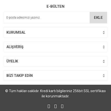
Ürün resmi kalitesiz, bozuk veya görüntülenemiyor.
E-BÜLTEN
Ürün açıklamasında eksik bilgiler bulunuyor.
Ürün bilgilerinde hatalar bulunuyor.
EKLE
Ürün fiyatı diğer sitelerden daha pahalı.
Bu ürüne benzer farklı alternatifler olmalı.
KURUMSAL
ALIŞVERİŞ
Gönder
ÜYELİK
BİZİ TAKİP EDİN
© Tüm hakları saklıdır. Kredi kartı bilgileriniz 256bit SSL sertifikası
ile korunmaktadır.