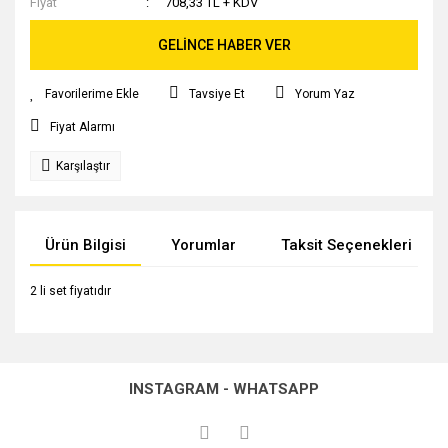
Fiyat
708,33 TL + KDV
GELİNCE HABER VER
Tavsiye Et
Yorum Yaz
Fiyat Alarmı
Karşılaştır
Ürün Bilgisi
Yorumlar
Taksit Seçenekleri
2 li set fiyatıdır
Bu ürünün fiyat bilgisi, resim, ürün açıklamalarında ve diğer
konularda yetersiz gördüğünüz noktaları öneri formunu
Bu ürüne ilk yorumu siz yapın!
kullanarak tarafımıza iletebilirsiniz.
INSTAGRAM - WHATSAPP
Görüş ve önerileriniz için teşekkür ederiz.
Yorum Yaz