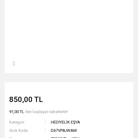
850,00 TL
91,00 TL
den başlayan taksitlerle!
Kategori
HEDİYELİK EŞYA
Stok Kodu
D67VP8JWAM