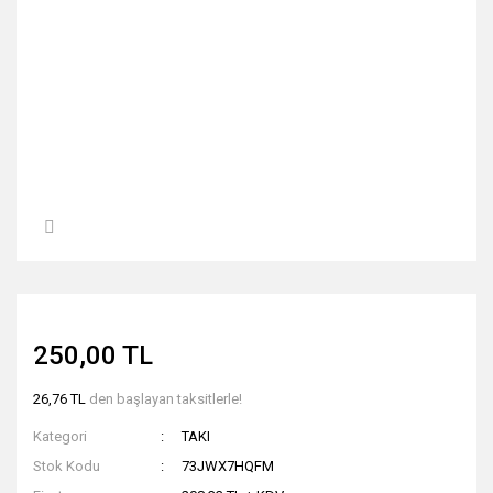
250,00 TL
26,76 TL
den başlayan taksitlerle!
Kategori
TAKI
Stok Kodu
73JWX7HQFM