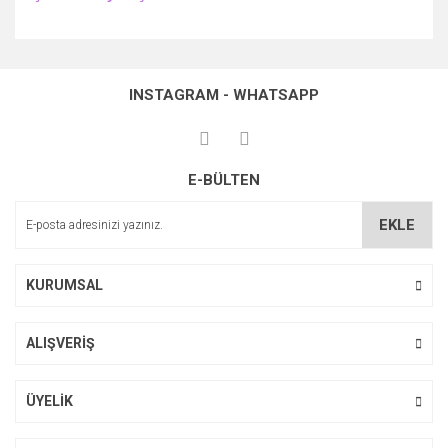
Bu ürünün fiyat bilgisi, resim, ürün açıklamalarında ve diğer
konularda yetersiz gördüğünüz noktaları öneri formunu
Bu ürüne ilk yorumu siz yapın!
kullanarak tarafımıza iletebilirsiniz.
INSTAGRAM - WHATSAPP
Görüş ve önerileriniz için teşekkür ederiz.
Yorum Yaz
Ürün resmi kalitesiz, bozuk veya görüntülenemiyor.
E-BÜLTEN
Ürün açıklamasında eksik bilgiler bulunuyor.
Ürün bilgilerinde hatalar bulunuyor.
EKLE
Ürün fiyatı diğer sitelerden daha pahalı.
Bu ürüne benzer farklı alternatifler olmalı.
KURUMSAL
ALIŞVERİŞ
Gönder
ÜYELİK