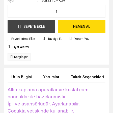
Fiyat
208,33 TL + KDV
SEPETE EKLE
HEMEN AL
Tavsiye Et
Yorum Yaz
Fiyat Alarmı
Karşılaştır
Ürün Bilgisi
Yorumlar
Taksit Seçenekleri
Altın kaplama aparatlar ve kristal cam
boncuklar ile hazırlanmıştır.
İpli ve asansörlüdür. Ayarlanabilir.
Çocukta yetişkinde kullanabilir.