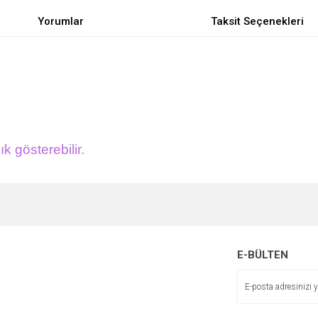
Yorumlar
Taksit Seçenekleri
ık gösterebilir.
e diğer konularda yetersiz gördüğünüz noktaları öneri formunu kullanarak tarafımı
Bu ürüne ilk yorumu siz yapın!
r.
Yorum Yaz
E-BÜLTEN