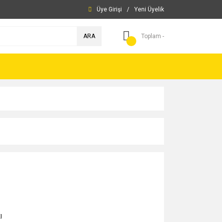
Üye Girişi
/
Yeni Üyelik
ARA
Toplam -
I