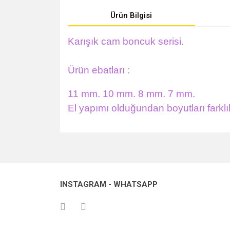
Ürün Bilgisi
Karışık cam boncuk serisi.
Ürün ebatları :
11 mm. 10 mm. 8 mm. 7 mm.
El yapımı olduğundan boyutları farklıl
Bu ürünün fiyat bilgisi, resim, ürün açıklamalarında v
Görüş ve önerileriniz için teşekkür ederiz.
Ürün resmi kalitesiz, bozuk veya görüntülenemiyo
INSTAGRAM - WHATSAPP
Ürün açıklamasında eksik bilgiler bulunuyor.
Ürün bilgilerinde hatalar bulunuyor.
Ürün fiyatı diğer sitelerden daha pahalı.