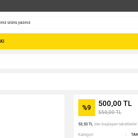
KI
500,00 TL
%9
550,00 TL
53,53 TL
den başlayan taksitlerle!
Kategori
TAK