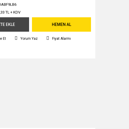
DABF9LB6
,33 TL + KDV
TE EKLE
HEMEN AL
e Et
Yorum Yaz
Fiyat Alarmı