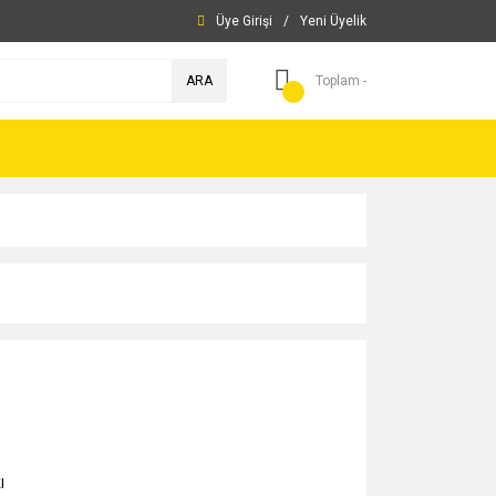
Üye Girişi
/
Yeni Üyelik
ARA
Toplam -
I