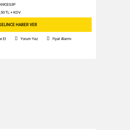
V69CEG3P
,50 TL + KDV
GELİNCE HABER VER
e Et
Yorum Yaz
Fiyat Alarmı