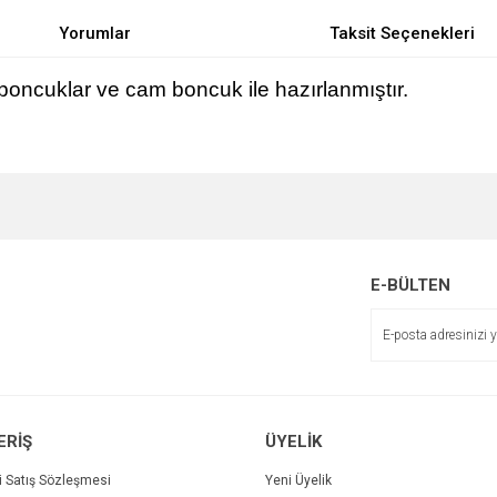
Yorumlar
Taksit Seçenekleri
l boncuklar ve cam boncuk ile hazırlanmıştır.
e diğer konularda yetersiz gördüğünüz noktaları öneri formunu kullanarak tarafımı
Bu ürüne ilk yorumu siz yapın!
r.
Yorum Yaz
E-BÜLTEN
ERİŞ
ÜYELİK
i Satış Sözleşmesi
Yeni Üyelik