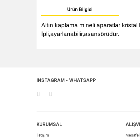
Ürün Bilgisi
Altın kaplama mineli aparatlar krista
İpli,ayarlanabilir,asansörüdür.
Bu ürünün fiyat bilgisi, resim, ürün açıklamalarında v
Görüş ve önerileriniz için teşekkür ederiz.
Ürün resmi kalitesiz, bozuk veya görüntülenemiyo
INSTAGRAM - WHATSAPP
Ürün açıklamasında eksik bilgiler bulunuyor.
Ürün bilgilerinde hatalar bulunuyor.
Ürün fiyatı diğer sitelerden daha pahalı.
Bu ürüne benzer farklı alternatifler olmalı.
KURUMSAL
ALIŞV
İletişim
Mesafel