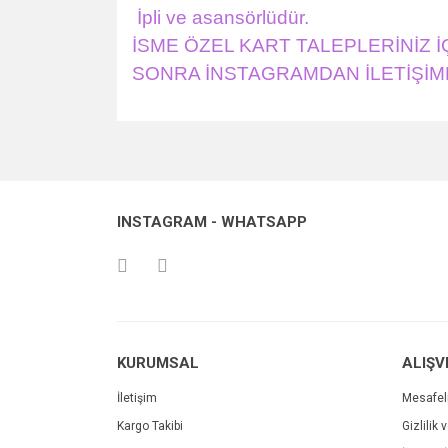
İpli ve asansörlüdür.
İSME ÖZEL KART TALEPLERİNİZ 
SONRA İNSTAGRAMDAN İLETİŞİME
Bu ürünün fiyat bilgisi, resim, ürün açıklamalarında v
Görüş ve önerileriniz için teşekkür ederiz.
Ürün resmi kalitesiz, bozuk veya görüntülenemiyo
INSTAGRAM - WHATSAPP
Ürün açıklamasında eksik bilgiler bulunuyor.
Ürün bilgilerinde hatalar bulunuyor.
Ürün fiyatı diğer sitelerden daha pahalı.
Bu ürüne benzer farklı alternatifler olmalı.
KURUMSAL
ALIŞV
İletişim
Mesafel
Kargo Takibi
Gizlilik 