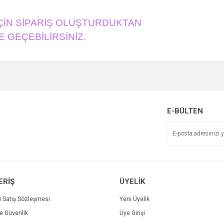
İÇİN SİPARİŞ OLUŞTURDUKTAN
 GEÇEBİLİRSİNİZ.
e diğer konularda yetersiz gördüğünüz noktaları öneri formunu kullanarak tarafımı
Bu ürüne ilk yorumu siz yapın!
r.
Yorum Yaz
E-BÜLTEN
ERİŞ
ÜYELİK
i Satış Sözleşmesi
Yeni Üyelik
ve Güvenlik
Üye Girişi
Gönder