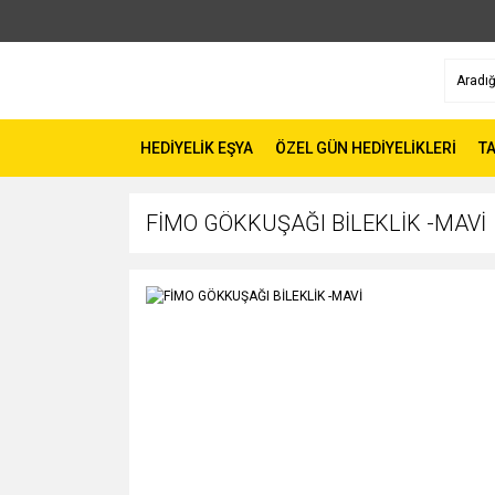
HEDİYELİK EŞYA
ÖZEL GÜN HEDİYELİKLERİ
TA
FİMO GÖKKUŞAĞI BİLEKLİK -MAVİ