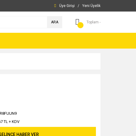
Üye Girişi
/
Yeni Üyelik
ARA
Toplam -
PR8FUUN9
67 TL + KDV
GELİNCE HABER VER