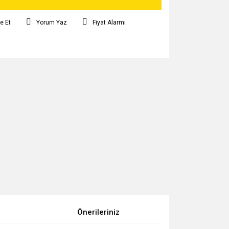
e Et
Yorum Yaz
Fiyat Alarmı
Önerileriniz