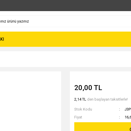
KI
20,00 TL
2,14 TL
den başlayan taksitlerle!
Stok Kodu
J3
Fiyat
16,