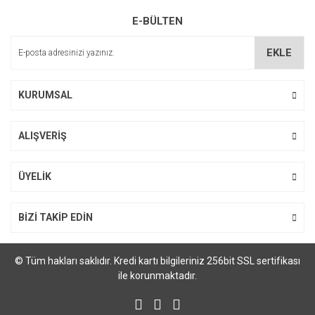
Ürün resmi kalitesiz, bozuk veya görüntülenemiyor.
E-BÜLTEN
Ürün açıklamasında eksik bilgiler bulunuyor.
Ürün bilgilerinde hatalar bulunuyor.
EKLE
Ürün fiyatı diğer sitelerden daha pahalı.
Bu ürüne benzer farklı alternatifler olmalı.
KURUMSAL
ALIŞVERİŞ
Gönder
ÜYELİK
BİZİ TAKİP EDİN
© Tüm hakları saklıdır. Kredi kartı bilgileriniz 256bit SSL sertifikası
ile korunmaktadır.