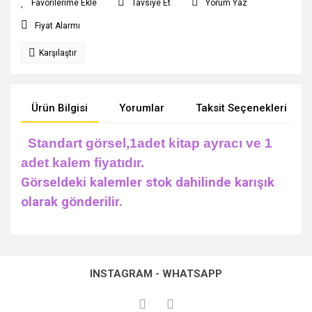
Tavsiye Et
Yorum Yaz
Fiyat Alarmı
Karşılaştır
Ürün Bilgisi
Yorumlar
Taksit Seçenekleri
Standart görsel,1adet kitap ayracı ve 1
adet kalem fiyatıdır.
Görseldeki kalemler stok dahilinde karışık
olarak gönderilir.
Bu ürünün fiyat bilgisi, resim, ürün açıklamalarında ve diğer
konularda yetersiz gördüğünüz noktaları öneri formunu
Bu ürüne ilk yorumu siz yapın!
kullanarak tarafımıza iletebilirsiniz.
INSTAGRAM - WHATSAPP
Görüş ve önerileriniz için teşekkür ederiz.
Yorum Yaz