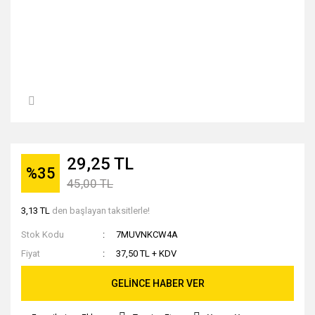
29,25 TL
%35
45,00 TL
3,13 TL
den başlayan taksitlerle!
Stok Kodu
7MUVNKCW4A
Fiyat
37,50 TL + KDV
GELİNCE HABER VER