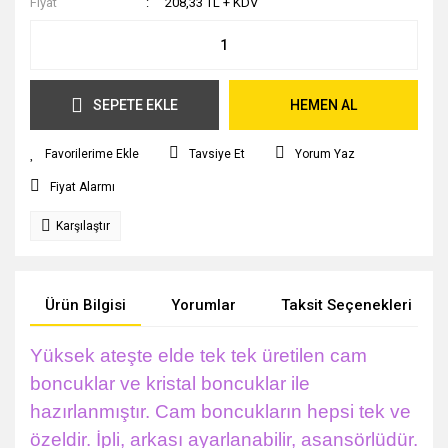
Fiyat
208,33 TL + KDV
SEPETE EKLE
HEMEN AL
Tavsiye Et
Yorum Yaz
Fiyat Alarmı
Karşılaştır
Ürün Bilgisi
Yorumlar
Taksit Seçenekleri
Yüksek ateşte elde tek tek üretilen cam
boncuklar ve kristal boncuklar ile
hazırlanmıştır. Cam boncukların hepsi tek ve
özeldir.
İpli, arkası ayarlanabilir, asansörlüdür.