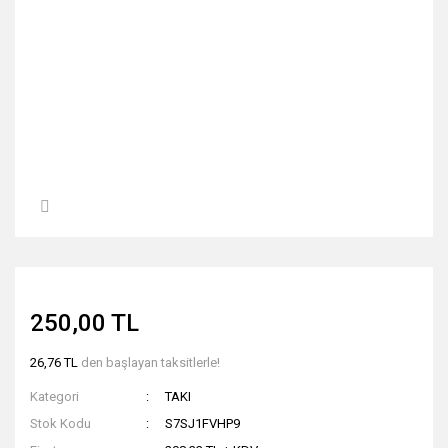
250,00 TL
26,76 TL
den başlayan taksitlerle!
Kategori
TAKI
Stok Kodu
S7SJ1FVHP9