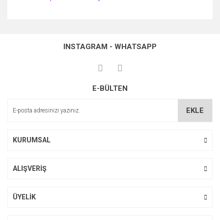
Bu ürünün fiyat bilgisi, resim, ürün açıklamalarında ve diğer
konularda yetersiz gördüğünüz noktaları öneri formunu
Bu ürüne ilk yorumu siz yapın!
kullanarak tarafımıza iletebilirsiniz.
INSTAGRAM - WHATSAPP
Görüş ve önerileriniz için teşekkür ederiz.
Yorum Yaz
Ürün resmi kalitesiz, bozuk veya görüntülenemiyor.
E-BÜLTEN
Ürün açıklamasında eksik bilgiler bulunuyor.
Ürün bilgilerinde hatalar bulunuyor.
EKLE
Ürün fiyatı diğer sitelerden daha pahalı.
Bu ürüne benzer farklı alternatifler olmalı.
KURUMSAL
ALIŞVERİŞ
Gönder
ÜYELİK