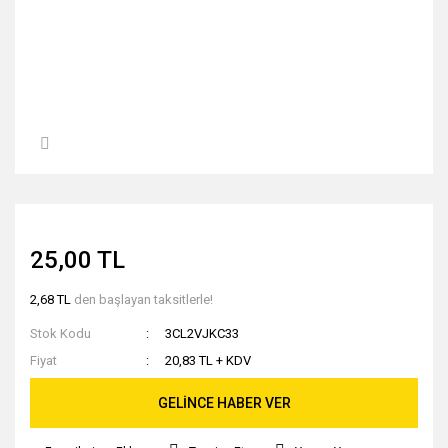
25,00 TL
2,68 TL
den başlayan taksitlerle!
Stok Kodu
3CL2VJKC33
Fiyat
20,83 TL + KDV
GELİNCE HABER VER