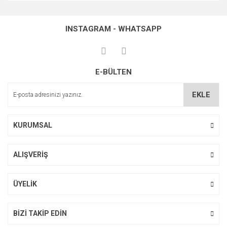
Bu ürünün fiyat bilgisi, resim, ürün açıklamalarında ve diğer
konularda yetersiz gördüğünüz noktaları öneri formunu
Bu ürüne ilk yorumu siz yapın!
kullanarak tarafımıza iletebilirsiniz.
INSTAGRAM - WHATSAPP
Görüş ve önerileriniz için teşekkür ederiz.
Yorum Yaz
Ürün resmi kalitesiz, bozuk veya görüntülenemiyor.
E-BÜLTEN
Ürün açıklamasında eksik bilgiler bulunuyor.
Ürün bilgilerinde hatalar bulunuyor.
EKLE
Ürün fiyatı diğer sitelerden daha pahalı.
Bu ürüne benzer farklı alternatifler olmalı.
KURUMSAL
ALIŞVERİŞ
Gönder
ÜYELİK
BİZİ TAKİP EDİN